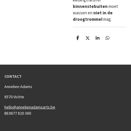
binnenste
buiten
moet
wassen en
niet in de
droogtrommel
mag.
D
D
S
D
e
e
h
e
l
e
a
l
e
l
r
e
n
e
n
CONTACT
Annelien Adams
8570 Vichte
hello@annelienadamsarts.be
BE0677 820 360