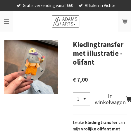
Gratis verzending vanaf €60
Afhalen in Vichte
Ga
direct
naar
de
hoofdinhoud
Kledingtransfer
met illustratie -
olifant
€ 7,00
In
winkelwagen
Leuke
kledingtransfer
van
mijn
vrolijke olifant met