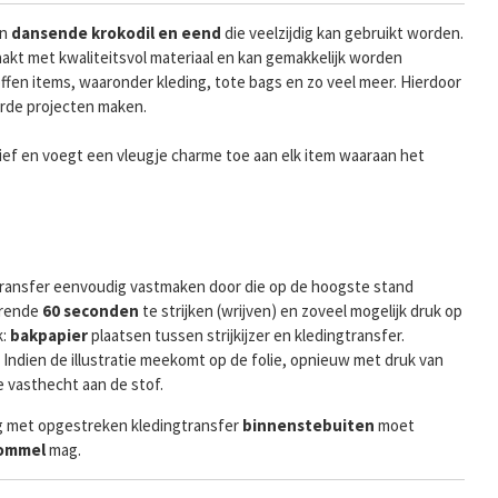
jn
dansende krokodil en eend
die veelzijdig kan gebruikt worden.
akt met kwaliteitsvol materiaal en kan gemakkelijk worden
ffen items, waaronder kleding, tote bags en zo veel meer. Hierdoor
erde projecten maken.
ief en voegt een vleugje charme toe aan elk item waaraan het
e transfer eenvoudig vastmaken door die op de hoogste stand
rende
60 seconden
te strijken (wrijven) en zoveel mogelijk druk op
k:
bakpapier
plaatsen tussen strijkijzer en kledingtransfer.
. Indien de illustratie meekomt op de folie, opnieuw met druk van
ze vasthecht aan de stof.
g met opgestreken kledingtransfer
binnenste
buiten
moet
rommel
mag.