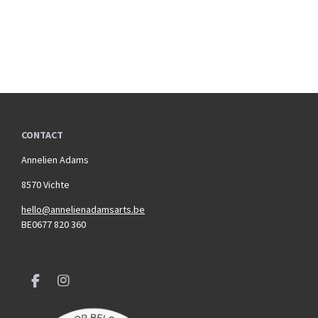
CONTACT
Annelien Adams
8570 Vichte
hello@annelienadamsarts.be
BE0677 820 360
F
I
a
n
c
s