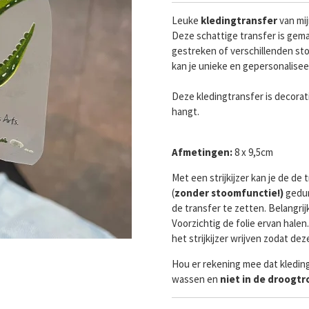
Leuke
kledingtransfer
van mi
Deze schattige transfer is gema
gestreken of verschillenden sto
kan je unieke en gepersonalise
Deze kledingtransfer is decorat
hangt.
Afmetingen:
8 x 9,5cm
Met een strijkijzer kan je de d
(
zonder stoomfunctie!)
gedu
de transfer te zetten. Belangrij
Voorzichtig de folie ervan halen
het strijkijzer wrijven zodat de
Hou er rekening mee dat kledin
wassen en
niet in de droogt