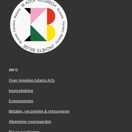
e
t
b
a
o
g
o
r
k
a
m
INFO
Over Annelien Adams Arts
Inspiratieblog
Evenementen
Betalen, verzenden & retourneren
Algemene voorwaarden
Privacyverklaring