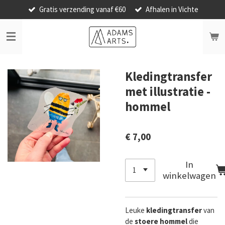
Gratis verzending vanaf €60
Afhalen in Vichte
Ga
direct
naar
de
hoofdinhoud
Kledingtransfer
met illustratie -
hommel
€ 7,00
In
winkelwagen
Leuke
kledingtransfer
van
de
stoere hommel
die