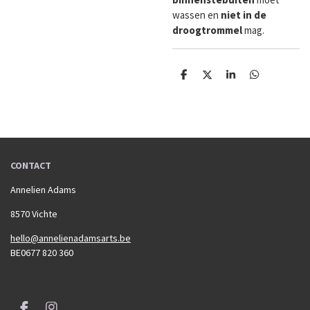
wassen en
niet in de
droogtrommel
mag.
D
D
S
D
e
e
h
e
l
e
a
l
e
l
r
e
n
e
n
CONTACT
Annelien Adams
8570 Vichte
hello@annelienadamsarts.be
BE0677 820 360