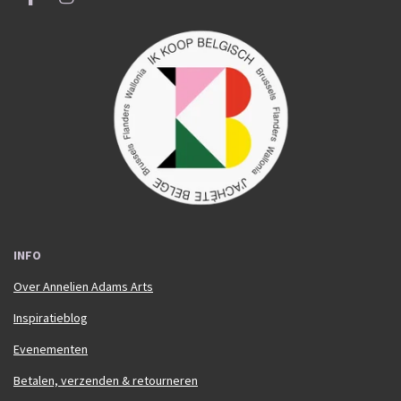
F
I
a
n
c
s
e
t
b
a
o
g
o
r
k
a
m
INFO
Over Annelien Adams Arts
Inspiratieblog
Evenementen
Betalen, verzenden & retourneren