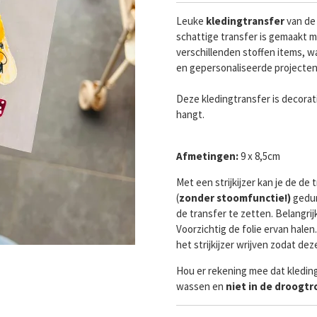
Leuke
kledingtransfer
van de
schattige transfer is gemaakt m
verschillenden stoffen items, w
en gepersonaliseerde projecte
Deze kledingtransfer is decorat
hangt.
Afmetingen:
9 x 8,5cm
Met een strijkijzer kan je de d
(
zonder stoomfunctie!)
gedu
de transfer te zetten. Belangrij
Voorzichtig de folie ervan halen
het strijkijzer wrijven zodat de
Hou er rekening mee dat kledin
wassen en
niet in de droogt