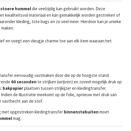
stoere hommel
die veelzijdig kan gebruikt worden. Deze
et kwaliteitsvol materiaal en kan gemakkelijk worden gestreken of
aaronder kleding, tote bags en zo veel meer. Hierdoor kan je unieke
n maken.
ief en voegt een vleugje charme toe aan elk item waaraan het
e transfer eenvoudig vastmaken door die op de hoogste stand
rende
60 seconden
te strijken (wrijven) en zoveel mogelijk druk op
k:
bakpapier
plaatsen tussen strijkijzer en kledingtransfer.
. Indien de illustratie meekomt op de folie, opnieuw met druk van
ze vasthecht aan de stof.
g met opgestreken kledingtransfer
binnenste
buiten
moet
rommel
mag.