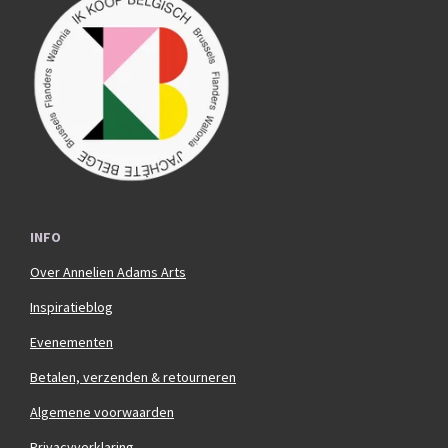
e
t
b
a
o
g
o
r
k
a
m
INFO
Over Annelien Adams Arts
Inspiratieblog
Evenementen
Betalen, verzenden & retourneren
Algemene voorwaarden
Privacyverklaring