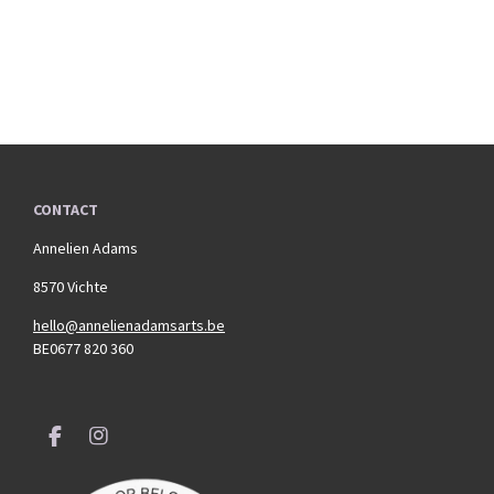
CONTACT
Annelien Adams
8570 Vichte
hello@annelienadamsarts.be
BE0677 820 360
F
I
a
n
c
s