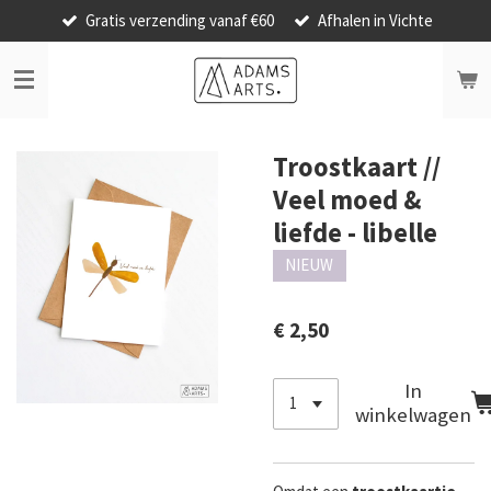
Gratis verzending vanaf €60
Afhalen in Vichte
Ga
direct
naar
de
hoofdinhoud
Troostkaart //
Veel moed &
liefde - libelle
NIEUW
€ 2,50
In
winkelwagen