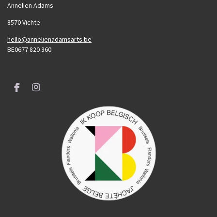
Annelien Adams
8570 Vichte
hello@annelienadamsarts.be
BE0677 820 360
F
I
a
n
c
s
e
t
b
a
o
g
o
r
k
a
m