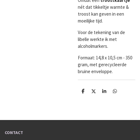
Omdat een
troostkaartje
nét dat tikkeltje warmte &
troost kan geven in een
moeilijke tijd.
Voor de tekening van de
libelle werkte ik met
alcoholmarkers.
Formaat:
14,8 x 10,5 cm - 350
gram, met gerecycleerde
bruine enveloppe.
D
D
S
D
e
e
h
e
l
e
a
l
e
l
r
e
n
e
n
CONTACT