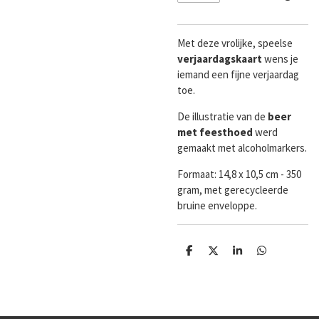
Met deze vrolijke, speelse
verjaardagskaart
wens je
iemand een fijne verjaardag
toe.
De illustratie van de
beer
met feesthoed
werd
gemaakt met alcoholmarkers.
Formaat:
14,8 x 10,5 cm - 350
gram, met gerecycleerde
bruine enveloppe.
D
D
S
D
e
e
h
e
l
e
a
l
e
l
r
e
n
e
n