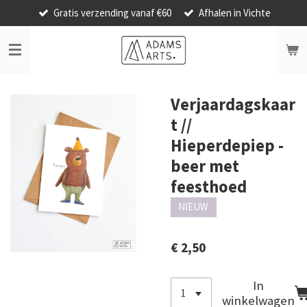
Gratis verzending vanaf €60
Afhalen in Vichte
Ga
direct
naar
de
hoofdinhoud
Verjaardagskaar
t //
Hieperdepiep -
beer met
feesthoed
NIEUW
€ 2,50
In
winkelwagen