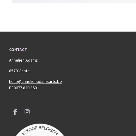
CONTACT
Annelien Adams
8570 Vichte
hello@annelienadamsarts.be
BE0677 820 360
F
I
a
n
c
s
e
t
b
a