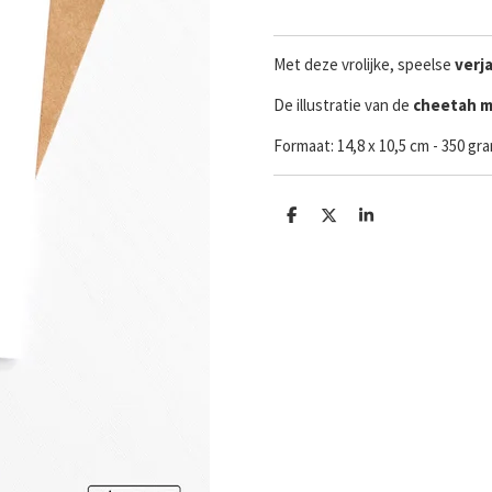
Met deze vrolijke, speelse
verj
De illustratie van de
cheetah m
Formaat:
14,8 x 10,5 cm - 350 g
D
D
S
e
e
h
l
e
a
e
l
r
n
e