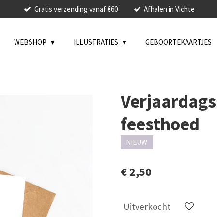
Gratis verzending vanaf €60
Afhalen in Vichte
WEBSHOP
ILLUSTRATIES
GEBOORTEKAARTJES
Verjaardags
feesthoed
NIEUW
€ 2,50
Uitverkocht