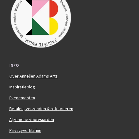
o
g
o
r
k
a
m
INFO
Over Annelien Adams Arts
Inspiratieblog
Evenementen
Betalen, verzenden & retourneren
Algemene voorwaarden
Privacyverklaring