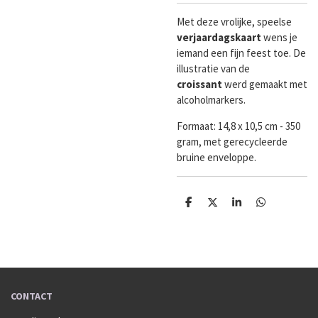
Met deze vrolijke, speelse
verjaardagskaart
wens je
iemand een fijn feest toe. De
illustratie van de
croissant
werd gemaakt met
alcoholmarkers.
Formaat:
14,8 x 10,5 cm - 350
gram, met gerecycleerde
bruine enveloppe.
D
D
S
D
e
e
h
e
l
e
a
l
e
l
r
e
n
e
n
CONTACT