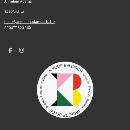
Annelien Adams
8570 Vichte
hello@annelienadamsarts.be
BE0677 820 360
F
I
a
n
c
s
e
t
b
a
o
g
o
r
k
a
m