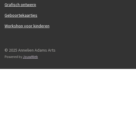
Grafisch ontwerp
Geboortekaartjes
Workshop voor kinderen
© 2025 Annelien Adams Arts
Powered by
JouwWeb