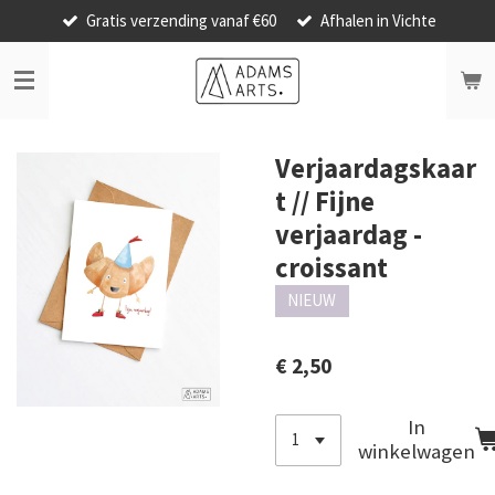
Gratis verzending vanaf €60
Afhalen in Vichte
Ga
direct
naar
de
hoofdinhoud
Verjaardagskaar
t // Fijne
verjaardag -
croissant
NIEUW
€ 2,50
In
winkelwagen