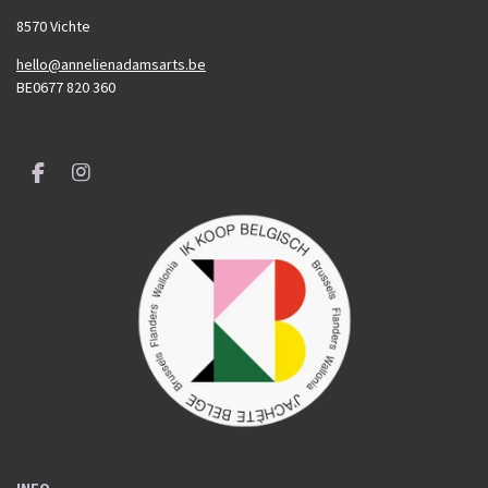
8570 Vichte
hello@annelienadamsarts.be
BE0677 820 360
F
I
a
n
c
s
e
t
b
a
o
g
o
r
k
a
m