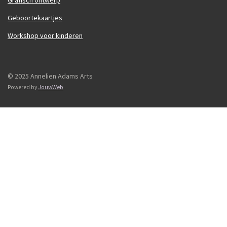
Grafisch ontwerp
Geboortekaartjes
Workshop voor kinderen
© 2025 Annelien Adams Arts
Powered by
JouwWeb