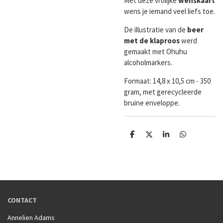
Met deze vrolijke
wenskaart
wens je iemand veel liefs toe.
De illustratie van de
beer
met de klaproos
werd
gemaakt met Ohuhu
alcoholmarkers.
Formaat:
14,8 x 10,5 cm - 350
gram, met gerecycleerde
bruine enveloppe.
D
D
S
D
e
e
h
e
l
e
a
l
e
l
r
e
n
e
n
CONTACT
Annelien Adams