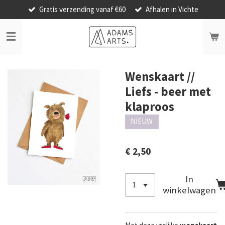
Gratis verzending vanaf €60
Afhalen in Vichte
Ga
direct
naar
de
hoofdinhoud
Wenskaart //
Liefs - beer met
klaproos
NIEUW
€ 2,50
In
winkelwagen