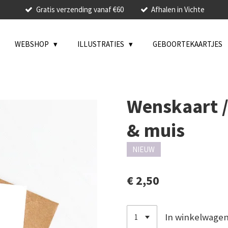
Gratis verzending vanaf €60
Afhalen in Vichte
WEBSHOP
ILLUSTRATIES
GEBOORTEKAARTJES
Wenskaart //
& muis
NIEUW
€ 2,50
In winkelwage