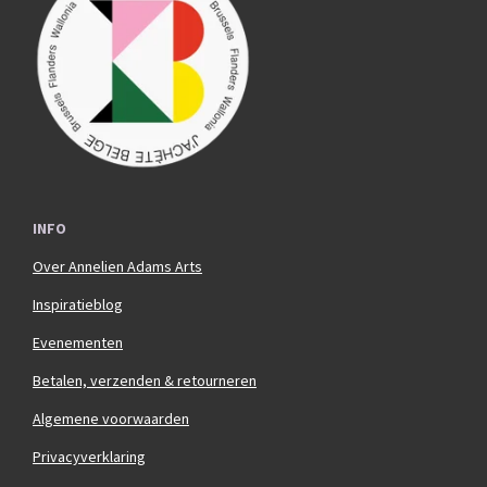
o
g
o
r
k
a
m
INFO
Over Annelien Adams Arts
Inspiratieblog
Evenementen
Betalen, verzenden & retourneren
Algemene voorwaarden
Privacyverklaring