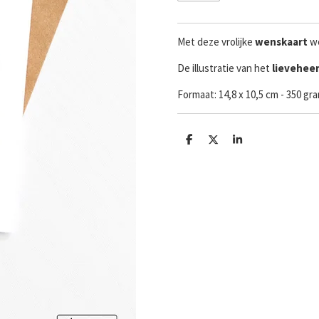
Met deze vrolijke
wenskaart
we
De illustratie van het
lieveheer
Formaat:
14,8 x 10,5 cm - 350 g
D
D
S
e
e
h
l
e
a
e
l
r
n
e