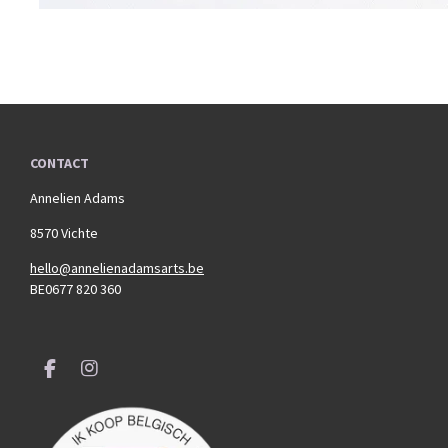
CONTACT
Annelien Adams
8570 Vichte
hello@annelienadamsarts.be
BE0677 820 360
F
I
a
n
c
s
e
t
b
a