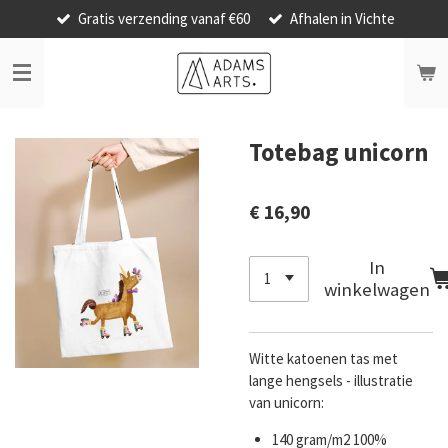
Gratis verzending vanaf €60
Afhalen in Vichte
Ga
direct
naar
de
hoofdinhoud
Totebag unicorn
€ 16,90
In
winkelwagen
Witte katoenen tas met
lange hengsels - illustratie
van unicorn:
140 gram/m2 100%