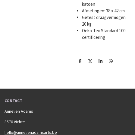
katoen
Afmetingen: 38 x 42 cm
Getest draagvermogen:
20 kg
Oeko-Tex Standard 100
certificering
D
D
S
D
e
e
h
e
l
e
a
l
e
l
r
e
n
e
n
CONTACT
Annelien Adams
8570 Vichte
hello@annelienadamsarts.be