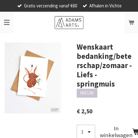
Gratis verzending vanaf €60
Afhalen in Vichte
Ga
direct
naar
de
hoofdinhoud
Wenskaart
bedanking/bete
rschap/zomaar -
Liefs -
springmuis
NIEUW
€ 2,50
In
winkelwagen