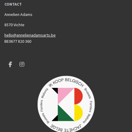
CONTACT
Annelien Adams
8570 Vichte
hello@annelienadamsarts.be
BE0677 820 360
F
I
a
n
c
s
e
t
b
a
o
g
o
r
k
a
m