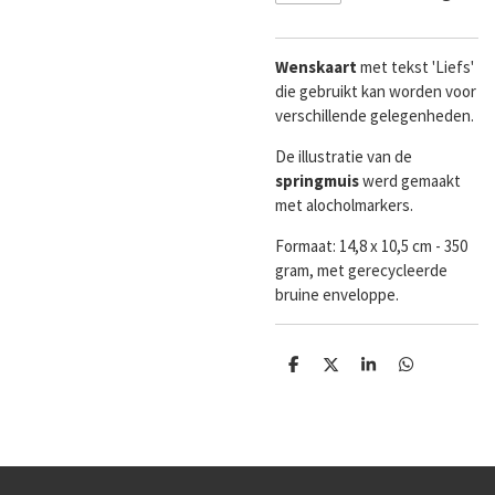
Wenskaart
met tekst 'Liefs'
die gebruikt kan worden voor
verschillende gelegenheden.
De illustratie van de
springmuis
werd gemaakt
met alocholmarkers.
Formaat:
14,8 x 10,5 cm - 350
gram, met gerecycleerde
bruine enveloppe.
D
D
S
D
e
e
h
e
l
e
a
l
e
l
r
e
n
e
n