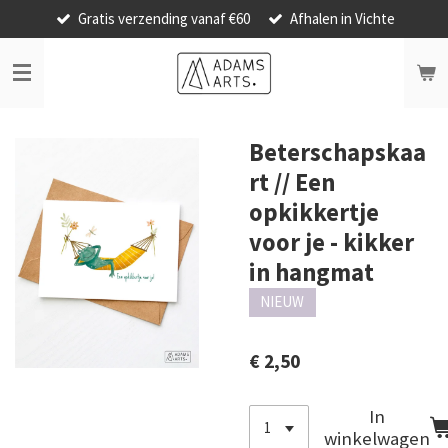
Gratis verzending vanaf €60
Afhalen in Vichte
Ga
direct
naar
de
hoofdinhoud
Beterschapskaa
rt // Een
opkikkertje
voor je - kikker
in hangmat
NIEUW
€ 2,50
In
winkelwagen