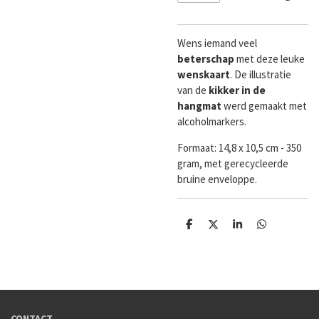
Wens iemand veel
beterschap
met deze leuke
wenskaart
. De illustratie
van de
kikker in de
hangmat
werd gemaakt met
alcoholmarkers.
Formaat:
14,8 x 10,5 cm - 350
gram, met gerecycleerde
bruine enveloppe.
D
D
S
D
e
e
h
e
l
e
a
l
e
l
r
e
n
e
n
CONTACT