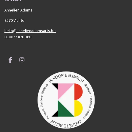
Annelien Adams
8570 Vichte
hello@annelienadamsarts.be
BE0677 820 360
F
I
a
n
c
s
e
t
b
a
o
g
o
r
k
a
m