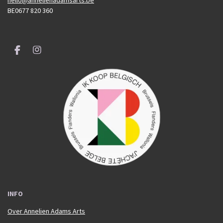
BE0677 820 360
F
I
a
n
c
s
e
t
b
a
o
g
o
r
k
a
m
INFO
Over Annelien Adams Arts