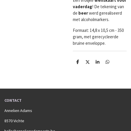
Een vrolijke
wenskaart
voor
vaderdag
! De tekening van
de
beer
werd gerealiseerd
met alcoholmarkers.
Formaat:
14,8 x 10,5 cm - 350
gram, met gerecycleerde
bruine enveloppe.
D
D
S
D
e
e
h
e
l
e
a
l
e
l
r
e
n
e
n
CONTACT
Annelien Adams
8570 Vichte
hello@annelienadamsarts.be