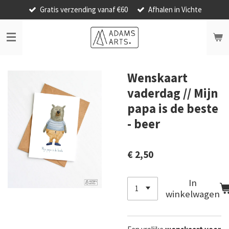
Gratis verzending vanaf €60
Afhalen in Vichte
Ga
direct
naar
de
hoofdinhoud
Wenskaart
vaderdag // Mijn
papa is de beste
- beer
€ 2,50
In
winkelwagen