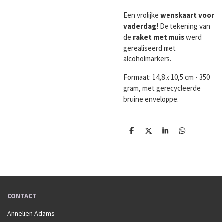
Een vrolijke
wenskaart
voor
vaderdag
! De tekening van
de
raket met muis
werd
gerealiseerd met
alcoholmarkers.
Formaat:
14,8 x 10,5 cm - 350
gram, met gerecycleerde
bruine enveloppe.
D
D
S
D
e
e
h
e
l
e
a
l
e
l
r
e
n
e
n
CONTACT
Annelien Adams