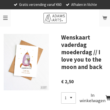
Gratis verzending vanaf €60
Afhalen in Vichte
Ga
direct
naar
de
hoofdinhoud
Wenskaart
vaderdag
moederdag // I
love you to the
moon and back
€ 2,50
In
winkelwagen