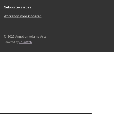
Geboortekaartjes
Workshop voor kinderen
© 2025 Annelien Adams Arts
Powered by
JouwWeb