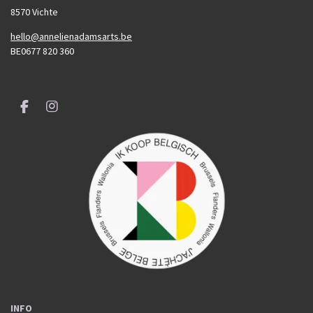
8570 Vichte
hello@annelienadamsarts.be
BE0677 820 360
F
I
a
n
c
s
e
t
b
a
o
g
o
r
k
a
m
INFO