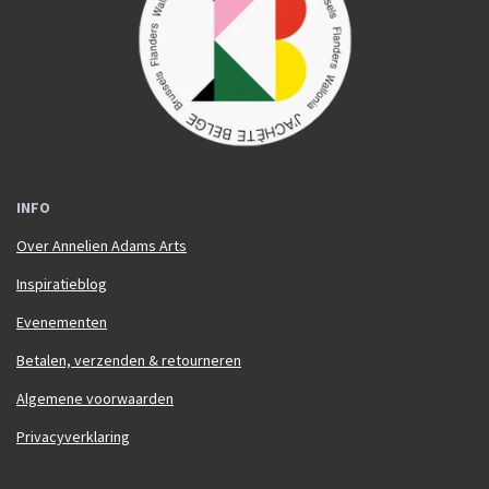
o
r
k
a
m
INFO
Over Annelien Adams Arts
Inspiratieblog
Evenementen
Betalen, verzenden & retourneren
Algemene voorwaarden
Privacyverklaring