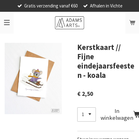
Gratis verzending vanaf €60
Afhalen in Vichte
Ga
direct
naar
de
hoofdinhoud
Kerstkaart //
Fijne
eindejaarsfeeste
n - koala
€ 2,50
In
winkelwagen