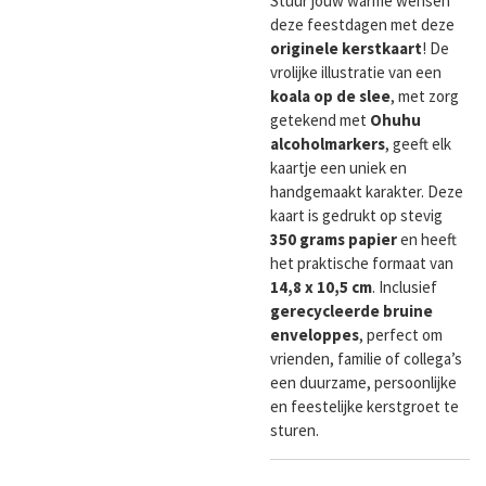
Stuur jouw warme wensen
deze feestdagen met deze
originele kerstkaart
! De
vrolijke illustratie van een
koala op de slee
, met zorg
getekend met
Ohuhu
alcoholmarkers
, geeft elk
kaartje een uniek en
handgemaakt karakter. Deze
kaart is gedrukt op stevig
350 grams papier
en heeft
het praktische formaat van
14,8 x 10,5 cm
. Inclusief
gerecycleerde bruine
enveloppes
, perfect om
vrienden, familie of collega’s
een duurzame, persoonlijke
en feestelijke kerstgroet te
sturen.