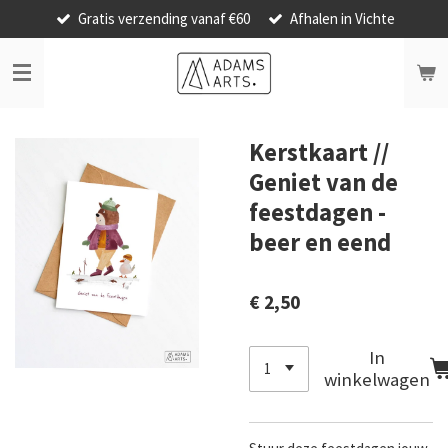
Gratis verzending vanaf €60
Afhalen in Vichte
Ga
direct
naar
de
hoofdinhoud
Kerstkaart //
Geniet van de
feestdagen -
beer en eend
€ 2,50
In
winkelwagen