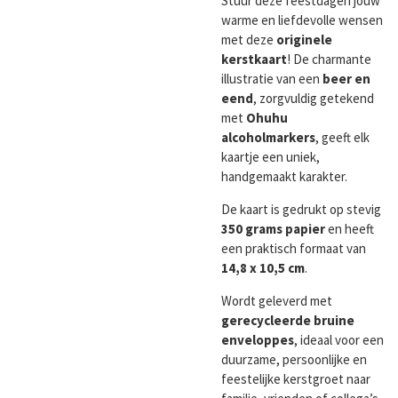
Stuur deze feestdagen jouw
warme en liefdevolle wensen
met deze
originele
kerstkaart
! De charmante
illustratie van een
beer en
eend
, zorgvuldig getekend
met
Ohuhu
alcoholmarkers
, geeft elk
kaartje een uniek,
handgemaakt karakter.
De kaart is gedrukt op stevig
350 grams papier
en heeft
een praktisch formaat van
14,8 x 10,5 cm
.
Wordt geleverd met
gerecycleerde bruine
enveloppes
, ideaal voor een
duurzame, persoonlijke en
feestelijke kerstgroet naar