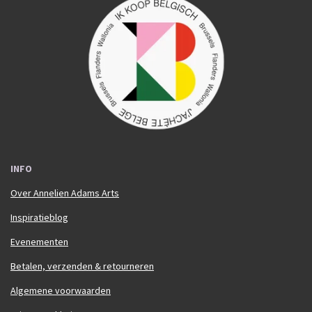
e
t
b
a
o
g
o
r
k
a
m
INFO
Over Annelien Adams Arts
Inspiratieblog
Evenementen
Betalen, verzenden & retourneren
Algemene voorwaarden