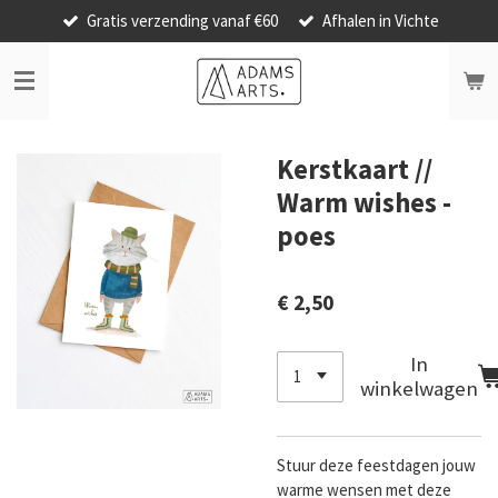
Gratis verzending vanaf €60
Afhalen in Vichte
Ga
direct
naar
de
hoofdinhoud
Kerstkaart //
Warm wishes -
poes
€ 2,50
In
winkelwagen
Stuur deze feestdagen jouw
warme wensen met deze