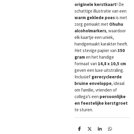
originele kerstkaart
! De
schattige illustratie van een
warm geklede poes
is met
zorg gemaakt met
Ohuhu
alcoholmarkers
, waardoor
elk kaartje een uniek,
handgemaakt karakter heeft.
Het stevige papier van
350
gram
en het handige
formaat van
14,8 x 10,5 cm
geven een luxe uitstraling.
Inclusief
gerecycleerde
bruine enveloppe
, ideaal
om familie, vrienden of
collega’s een
persoonlijke
en feestelijke kerstgroet
te sturen.
D
D
S
D