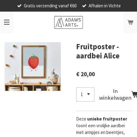
Gratis verzending vanaf €60
Afhalen in Vichte
Ga
direct
naar
de
hoofdinhoud
Fruitposter -
aardbei Alice
€ 20,00
In
winkelwagen
Deze
unieke
fruitposter
toont een vrolijke aardbei
met armpjes en beentjes,