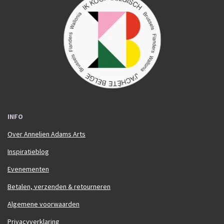
e
t
b
a
o
g
o
r
k
a
m
INFO
Over Annelien Adams Arts
Inspiratieblog
Evenementen
Betalen, verzenden & retourneren
Algemene voorwaarden
Privacyverklaring