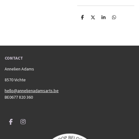
D
D
S
D
e
e
h
e
l
e
a
l
e
l
r
e
n
e
n
CONTACT
Annelien Adams
8570 Vichte
hello@annelienadamsarts.be
BE0677 820 360
F
I
a
n
c
s