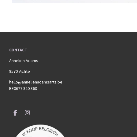
CONTACT
Annelien Adams
8570 Vichte
hello@annelienadamsarts.be
BE0677 820 360
F
I
a
n
c
s
e
t
b
a