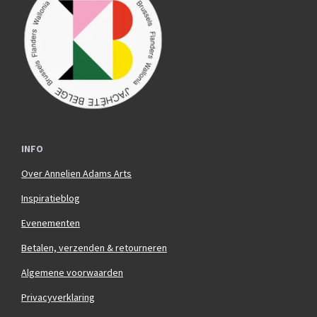
o
g
o
r
k
a
m
INFO
Over Annelien Adams Arts
Inspiratieblog
Evenementen
Betalen, verzenden & retourneren
Algemene voorwaarden
Privacyverklaring