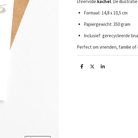
sfeervolle
kachel
. De illustra
Formaat: 14,8 x 10,5 cm
Papiergewicht: 350 gram
Inclusief: gerecycleerde br
Perfect om vrienden, familie of 
D
D
S
e
e
h
l
e
a
e
l
r
n
e