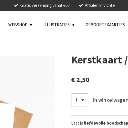
Gratis verzending vanaf €60
Afhalen in Vichte
WEBSHOP
ILLUSTRATIES
GEBOORTEKAARTJES
Kerstkaart /
€ 2,50
In winkelwage
Laat je
liefdevolle
boodscha