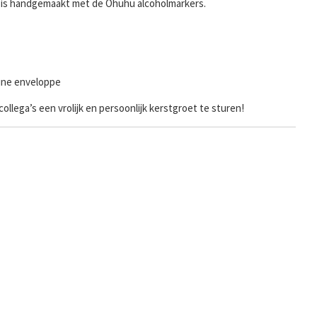
tie is handgemaakt met de Ohuhu alcoholmarkers.
uine enveloppe
collega’s een vrolijk en persoonlijk kerstgroet te sturen!