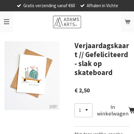
Gratis verzending vanaf €60
Afhalen in Vichte
Ga
direct
naar
de
hoofdinhoud
Verjaardagskaar
t // Gefeliciteerd
- slak op
skateboard
€ 2,50
In
winkelwagen