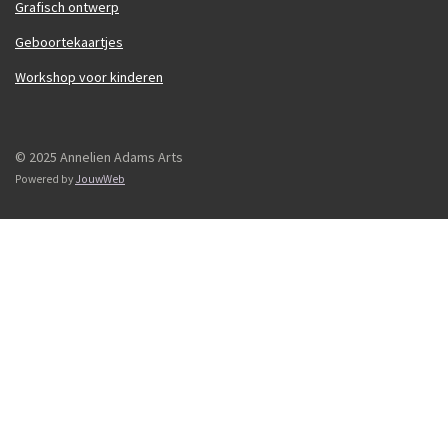
Grafisch ontwerp
Geboortekaartjes
Workshop voor kinderen
© 2025 Annelien Adams Arts
Powered by
JouwWeb