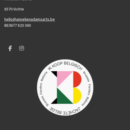
8570 Vichte
hello@annelienadamsarts.be
BE0677 820 360
F
I
a
n
c
s
e
t
b
a
o
g
o
r
k
a
m