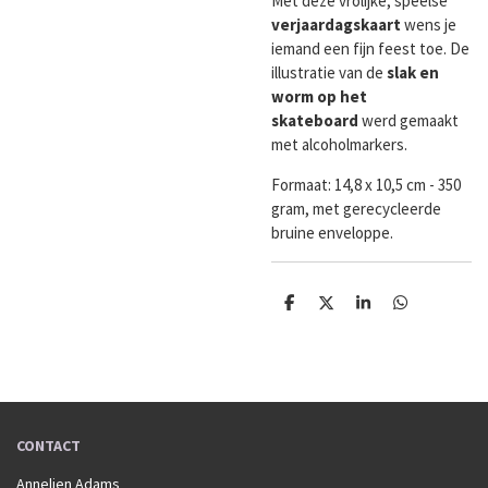
Met deze vrolijke, speelse
verjaardagskaart
wens je
iemand een fijn feest toe. De
illustratie van de
slak en
worm op het
skateboard
werd gemaakt
met alcoholmarkers.
Formaat:
14,8 x 10,5 cm - 350
gram, met gerecycleerde
bruine enveloppe.
D
D
S
D
e
e
h
e
l
e
a
l
e
l
r
e
n
e
n
CONTACT
Annelien Adams