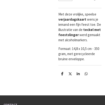
Met deze vrolijke, speelse
verjaardagskaart
wens je
iemand een fijn feest toe. De
illustratie van de
teckel met
feestslinger
werd gemaakt
met alcoholmarkers.
Formaat:
14,8 x 10,5 cm - 350
gram, met gerecycleerde
bruine enveloppe.
D
D
S
D
e
e
h
e
l
e
a
l
e
l
r
e
n
e
n
CONTACT