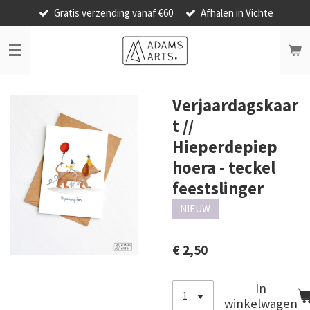
Gratis verzending vanaf €60
Afhalen in Vichte
Ga
direct
naar
de
hoofdinhoud
Verjaardagskaar
t //
Hieperdepiep
hoera - teckel
feestslinger
NIEUW
€ 2,50
In
winkelwagen