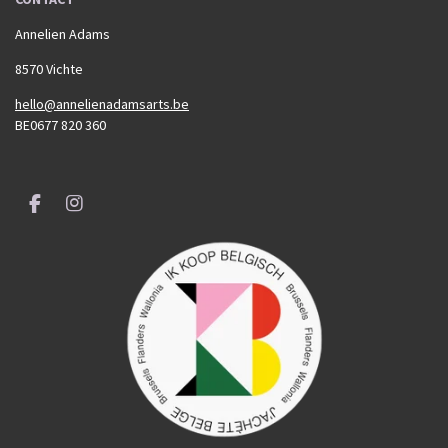
Annelien Adams
8570 Vichte
hello@annelienadamsarts.be
BE0677 820 360
F
I
a
n
c
s
e
t
b
a
o
g
o
r
k
a
m