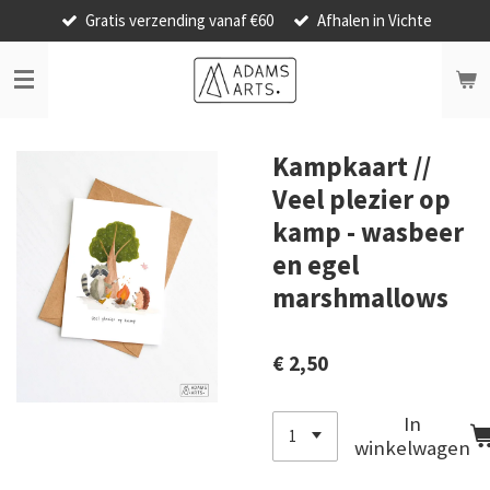
Gratis verzending vanaf €60
Afhalen in Vichte
Ga
direct
naar
de
hoofdinhoud
Kampkaart //
Veel plezier op
kamp - wasbeer
en egel
marshmallows
€ 2,50
In
winkelwagen