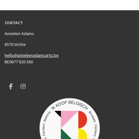
n
e
n
CONTACT
Annelien Adams
8570 Vichte
hello@annelienadamsarts.be
BE0677 820 360
F
I
a
n
c
s
e
t
b
a
o
g
o
r
k
a
m