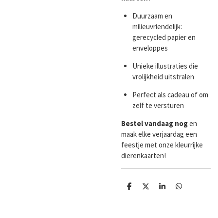
Duurzaam en
milieuvriendelijk:
gerecycled papier en
enveloppes
Unieke illustraties die
vrolijkheid uitstralen
Perfect als cadeau of om
zelf te versturen
Bestel vandaag nog
en
maak elke verjaardag een
feestje met onze kleurrijke
dierenkaarten!
D
D
S
D
e
e
h
e
l
e
a
l
e
l
r
e