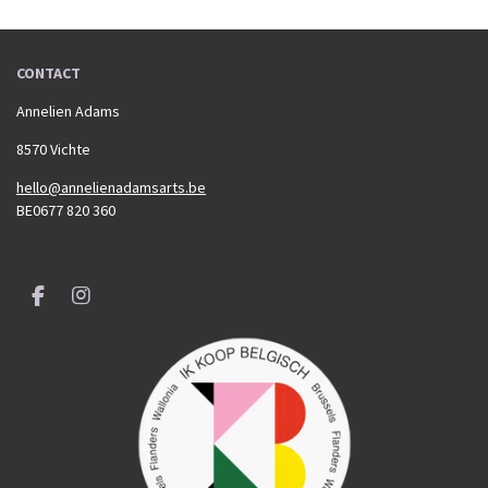
n
e
n
CONTACT
Annelien Adams
8570 Vichte
hello@annelienadamsarts.be
BE0677 820 360
F
I
a
n
c
s
e
t
b
a
o
g
o
r
k
a
m