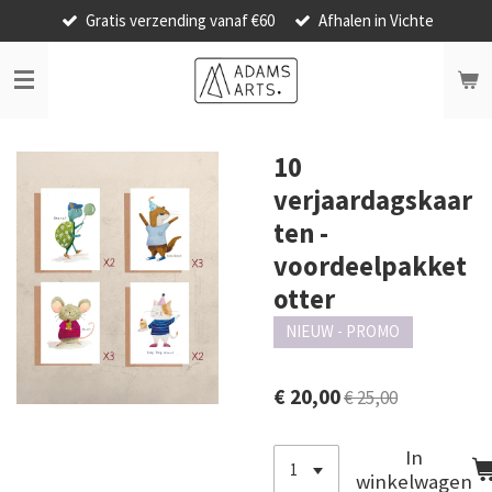
Gratis verzending vanaf €60
Afhalen in Vichte
Ga
direct
naar
de
hoofdinhoud
10
verjaardagskaar
ten -
voordeelpakket
otter
NIEUW - PROMO
€ 20,00
€ 25,00
In
winkelwagen