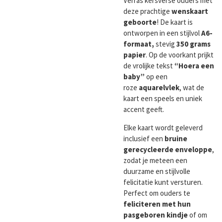
Verras kersverse ouders met
deze prachtige
wenskaart
geboorte
! De kaart is
ontworpen in een stijlvol
A6-
formaat,
stevig
350 grams
papier
. Op de voorkant prijkt
de vrolijke tekst
“Hoera een
baby”
op een
roze
aquarelvlek
, wat de
kaart een speels en uniek
accent geeft.
Elke kaart wordt geleverd
inclusief een
bruine
gerecycleerde enveloppe
,
zodat je meteen een
duurzame en stijlvolle
felicitatie kunt versturen.
Perfect om ouders te
feliciteren met hun
pasgeboren kindje
of om