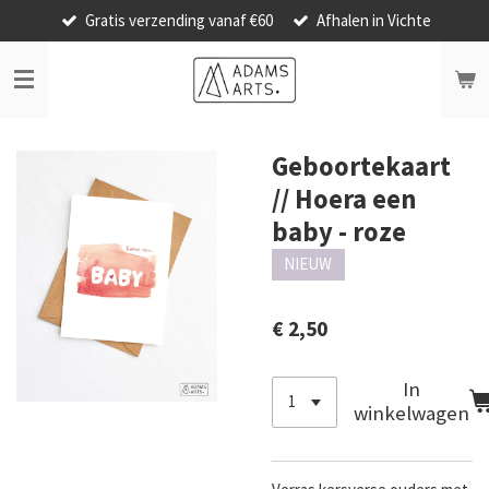
Gratis verzending vanaf €60
Afhalen in Vichte
Ga
direct
naar
de
hoofdinhoud
Geboortekaart
// Hoera een
baby - roze
NIEUW
€ 2,50
In
winkelwagen