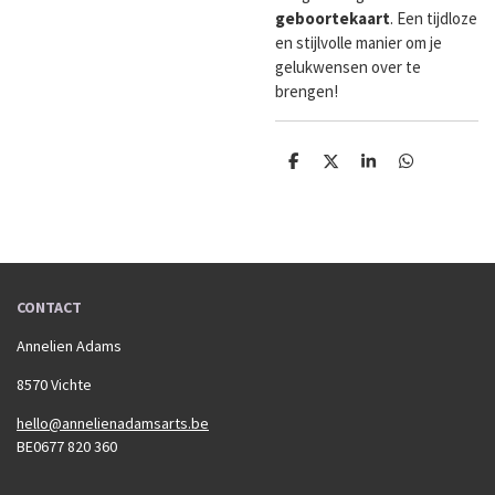
geboortekaart
. Een tijdloze
en stijlvolle manier om je
gelukwensen over te
brengen!
D
D
S
D
e
e
h
e
l
e
a
l
e
l
r
e
n
e
n
CONTACT
Annelien Adams
8570 Vichte
hello@annelienadamsarts.be
BE0677 820 360