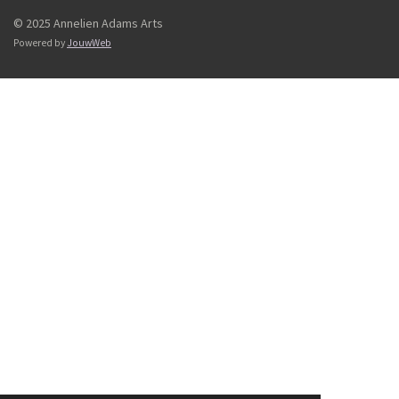
© 2025 Annelien Adams Arts
Powered by
JouwWeb