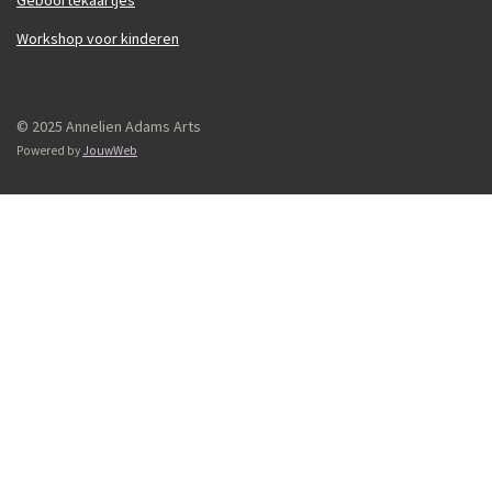
Geboortekaartjes
Workshop voor kinderen
© 2025 Annelien Adams Arts
Powered by
JouwWeb