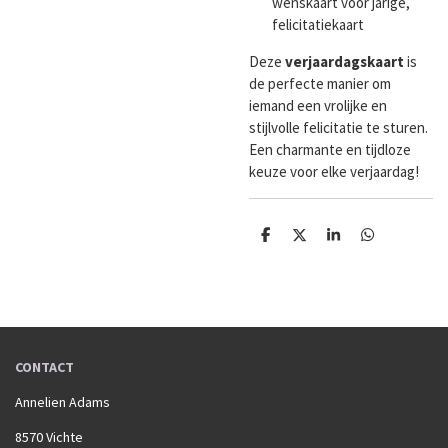
wenskaart voor jarige,
felicitatiekaart
Deze
verjaardagskaart
is
de perfecte manier om
iemand een vrolijke en
stijlvolle felicitatie te sturen.
Een charmante en tijdloze
keuze voor elke verjaardag!
D
D
S
D
e
e
h
e
l
e
a
l
e
l
r
e
n
e
n
CONTACT
Annelien Adams
8570 Vichte