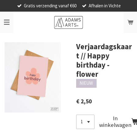
Gratis verzending vanaf €60
Afhalen in Vichte
Ga
direct
naar
de
hoofdinhoud
Verjaardagskaar
t // Happy
birthday -
flower
NIEUW
€ 2,50
In
winkelwagen