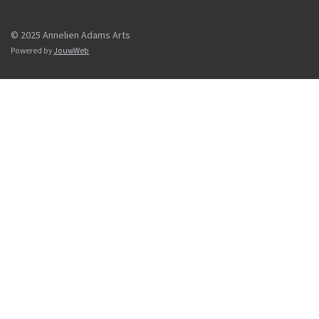
© 2025 Annelien Adams Arts
Powered by
JouwWeb