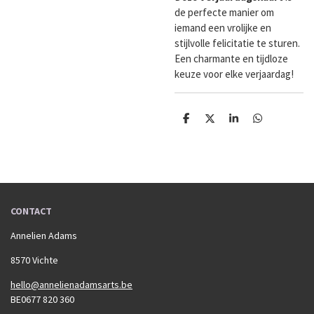
de perfecte manier om
iemand een vrolijke en
stijlvolle felicitatie te sturen.
Een charmante en tijdloze
keuze voor elke verjaardag!
D
D
S
D
e
e
h
e
l
e
a
l
e
l
r
e
n
e
n
CONTACT
Annelien Adams
8570 Vichte
hello@annelienadamsarts.be
BE0677 820 360