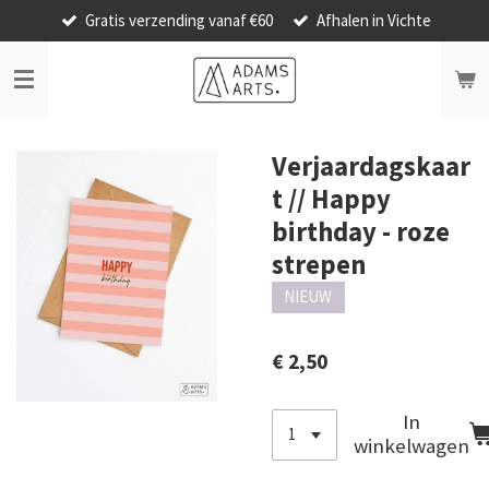
Gratis verzending vanaf €60
Afhalen in Vichte
Ga
direct
naar
de
hoofdinhoud
Verjaardagskaar
t // Happy
birthday - roze
strepen
NIEUW
€ 2,50
In
winkelwagen