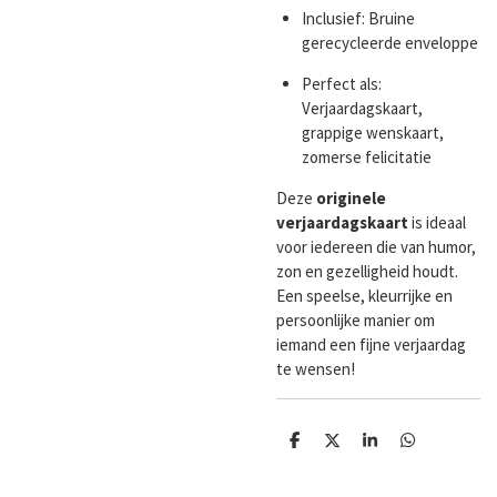
Inclusief: Bruine
gerecycleerde enveloppe
Perfect als:
Verjaardagskaart,
grappige wenskaart,
zomerse felicitatie
Deze
originele
verjaardagskaart
is ideaal
voor iedereen die van humor,
zon en gezelligheid houdt.
Een speelse, kleurrijke en
persoonlijke manier om
iemand een fijne verjaardag
te wensen!
D
D
S
D
e
e
h
e
l
e
a
l
e
l
r
e