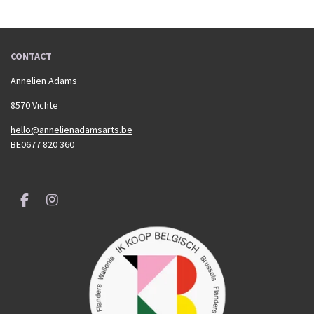
n
e
n
CONTACT
Annelien Adams
8570 Vichte
hello@annelienadamsarts.be
BE0677 820 360
F
I
a
n
c
s
e
t
b
a
o
g
o
r
k
a
m