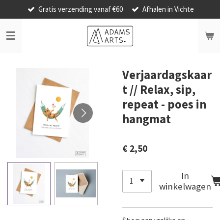
Gratis verzending vanaf €60
Afhalen in Vichte
Ga
direct
naar
de
hoofdinhoud
Verjaardagskaar
t // Relax, sip,
repeat - poes in
hangmat
€ 2,50
In
winkelwagen