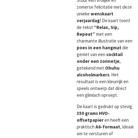
Stuur een vrolijke en
zomerse felicitatie met deze
unieke
wenskaart
verjaardag
! De kaart toont
de tekst
“Relax, Sip,
Repeat”
met een
charmante illustratie van een
poes in een hangmat
die
geniet van een
cocktail
onder een zonnetje
,
getekend met
Ohuhu
alcoholmarkers
. Het
resultaat is een kleurrijk en
speels ontwerp dat direct
een glimlach oproept.
De kaart is gedrukt op stevig
350 grams HVO-
offsetpapier
en heeft een
praktisch
A6-formaat
, ideaal
om te versturen of