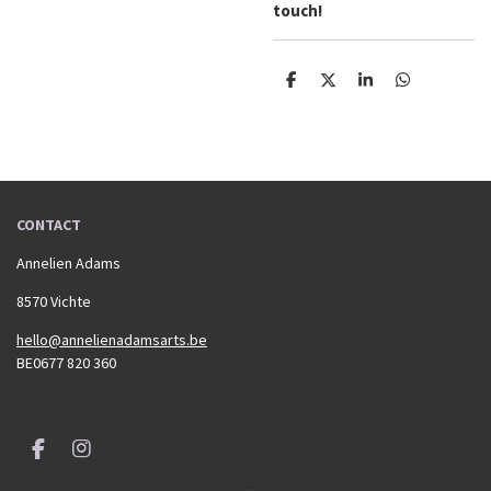
touch!
D
D
S
D
e
e
h
e
l
e
a
l
e
l
r
e
n
e
n
CONTACT
Annelien Adams
8570 Vichte
hello@annelienadamsarts.be
BE0677 820 360
F
I
a
n