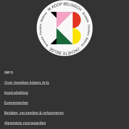
c
s
e
t
b
a
o
g
o
r
k
a
m
INFO
Over Annelien Adams Arts
Inspiratieblog
Evenementen
Betalen, verzenden & retourneren
Algemene voorwaarden