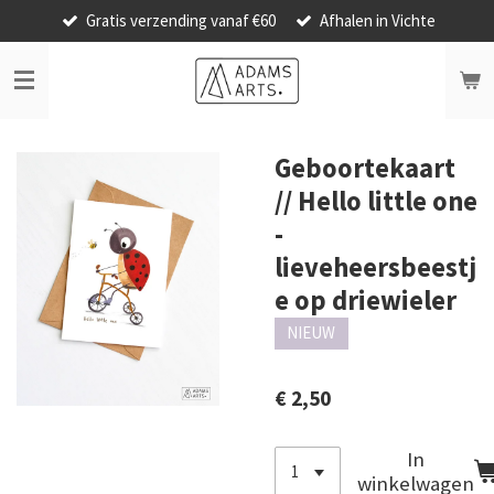
Gratis verzending vanaf €60
Afhalen in Vichte
Ga
direct
naar
de
hoofdinhoud
Geboortekaart
// Hello little one
-
lieveheersbeestj
e op driewieler
NIEUW
€ 2,50
In
winkelwagen