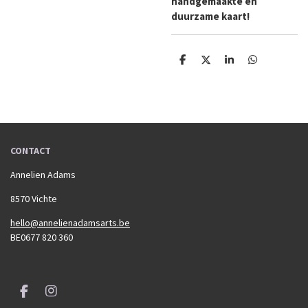
handgemaakte en
duurzame kaart!
D
D
S
D
e
e
h
e
l
e
a
l
e
l
r
e
n
e
n
CONTACT
Annelien Adams
8570 Vichte
hello@annelienadamsarts.be
BE0677 820 360
F
I