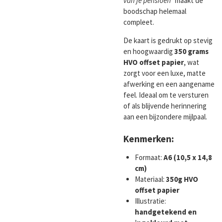
van je pensioen”
maakt de
boodschap helemaal
compleet.
De kaart is gedrukt op stevig
en hoogwaardig
350 grams
HVO offset papier
, wat
zorgt voor een luxe, matte
afwerking en een aangename
feel. Ideaal om te versturen
of als blijvende herinnering
aan een bijzondere mijlpaal.
Kenmerken:
Formaat:
A6 (10,5 x 14,8
cm)
Materiaal:
350g HVO
offset papier
Illustratie:
handgetekend en