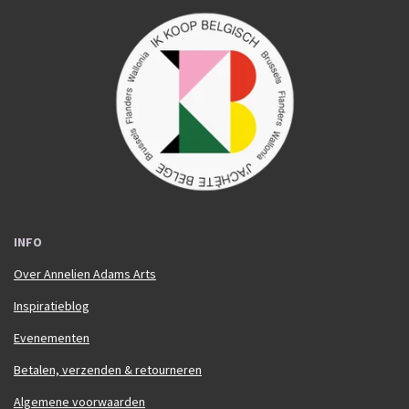
a
n
c
s
e
t
b
a
o
g
o
r
k
a
m
INFO
Over Annelien Adams Arts
Inspiratieblog
Evenementen
Betalen, verzenden & retourneren
Algemene voorwaarden