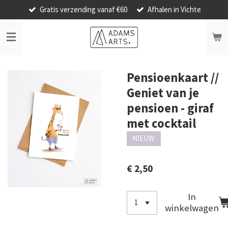
Gratis verzending vanaf €60
Afhalen in Vichte
Ga
direct
naar
de
hoofdinhoud
Pensioenkaart //
Geniet van je
pensioen - giraf
met cocktail
NIEUW
€ 2,50
In
winkelwagen