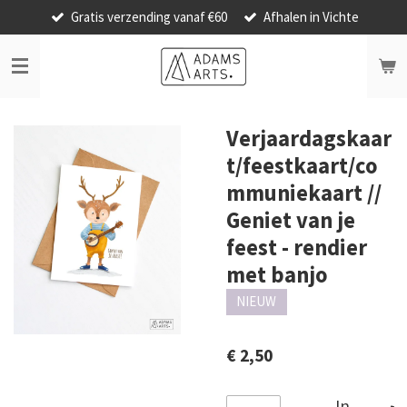
Gratis verzending vanaf €60
Afhalen in Vichte
Ga
direct
naar
de
hoofdinhoud
Verjaardagskaar
t/feestkaart/co
mmuniekaart //
Geniet van je
feest - rendier
met banjo
NIEUW
€ 2,50
In