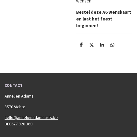
wensen.
Bestel deze A6 wenskaart
en laat het feest
beginnen!
D
D
S
D
e
e
h
e
l
e
a
l
e
l
r
e
n
e
n
CONTACT
Annelien Adams
8570 Vichte
hello@annelienadamsarts.be
BE0677 820 360