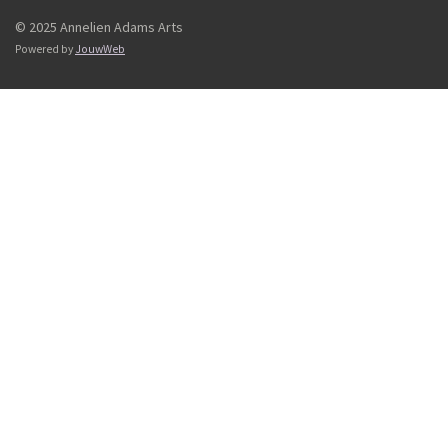
© 2025 Annelien Adams Arts
Powered by
JouwWeb