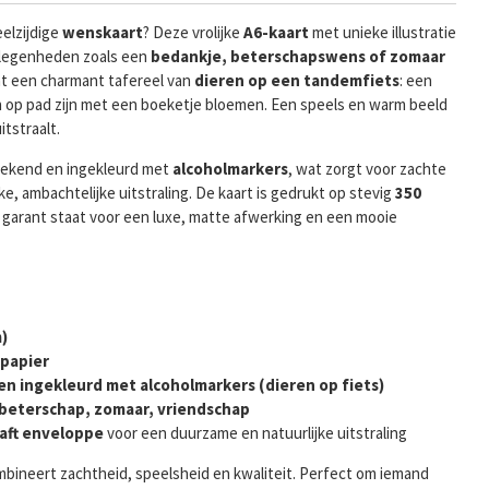
eelzijdige
wenskaart
? Deze vrolijke
A6-kaart
met unieke illustratie
gelegenheden zoals een
bedankje, beterschapswens of zomaar
nt een charmant tafereel van
dieren op een tandemfiets
: een
n op pad zijn met een boeketje bloemen. Een speels en warm beeld
itstraalt.
etekend en ingekleurd met
alcoholmarkers
, wat zorgt voor zachte
e, ambachtelijke uitstraling. De kaart is gedrukt op stevig
350
 garant staat voor een luxe, matte afwerking en een mooie
)
 papier
 ingekleurd met alcoholmarkers (dieren op fiets)
beterschap, zomaar, vriendschap
aft enveloppe
voor een duurzame en natuurlijke uitstraling
bineert zachtheid, speelsheid en kwaliteit. Perfect om iemand