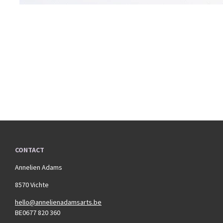
CONTACT
Annelien Adams
8570 Vichte
hello@annelienadamsarts.be
BE0677 820 360