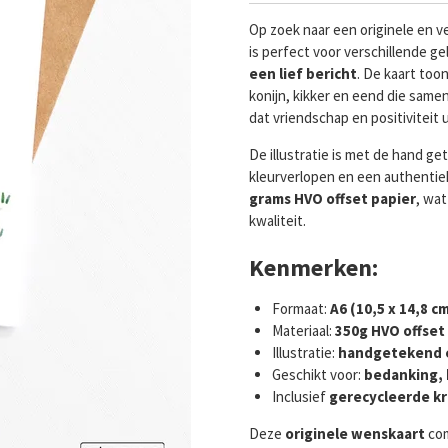
Op zoek naar een originele en v
is perfect voor verschillende 
een lief bericht
. De kaart too
konijn, kikker en eend die same
dat vriendschap en positiviteit u
De illustratie is met de hand g
kleurverlopen en een authentiek
grams HVO offset papier
, wat
kwaliteit.
Kenmerken:
Formaat:
A6 (10,5 x 14,8 cm
Materiaal:
350g HVO offset
Illustratie:
handgetekend en
Geschikt voor:
bedanking, 
Inclusief
gerecycleerde kr
Deze
originele wenskaart
com