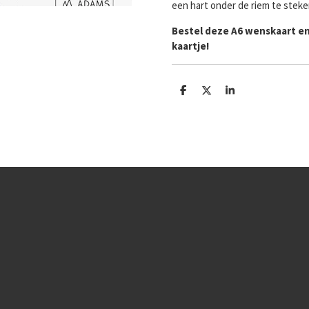
een hart onder de riem te steke
Bestel deze A6 wenskaart e
kaartje!
D
D
S
e
e
h
l
e
a
e
l
r
n
e