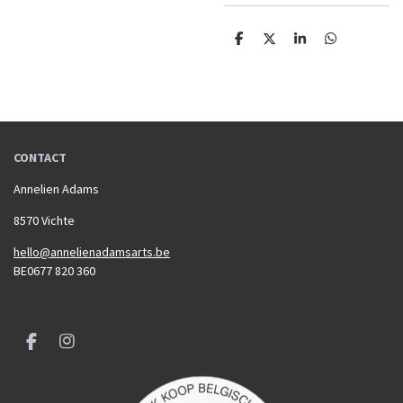
D
D
S
D
e
e
h
e
l
e
a
l
e
l
r
e
n
e
n
CONTACT
Annelien Adams
8570 Vichte
hello@annelienadamsarts.be
BE0677 820 360
F
I
a
n
c
s
e
t