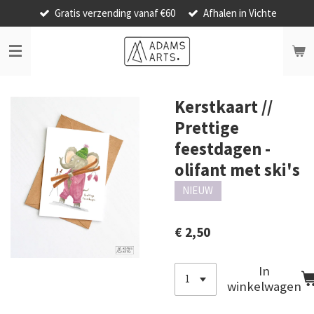
Gratis verzending vanaf €60
Afhalen in Vichte
Ga
direct
naar
de
hoofdinhoud
Kerstkaart //
Prettige
feestdagen -
olifant met ski's
NIEUW
€ 2,50
In
winkelwagen