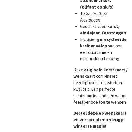
alcoholmarkers
(olifant op ski’s)
Tekst:
Prettige
feestdagen
Geschikt voor:
kerst,
eindejaar, feestdagen
Inclusief
gerecycleerde
kraft enveloppe
voor
een duurzame en
natuurlijke uitstraling
Deze
originele kerstkaart /
wenskaart
combineert
gezelligheid, creativiteit en
kwaliteit. Een perfecte
manier om iemand een warme
feestperiode toe te wensen.
Bestel deze A6 wenskaart
en verspreid een vleugje
winterse magie!