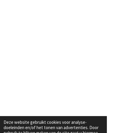
Deze website gebruikt cookies voor analyse-
doeleinden en/of het tonen van advertenties. Door
gebruik te blijven maken van de site gaat u hiermee