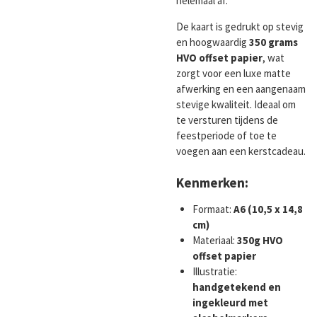
helemaal af.
De kaart is gedrukt op stevig
en hoogwaardig
350 grams
HVO offset papier
, wat
zorgt voor een luxe matte
afwerking en een aangenaam
stevige kwaliteit. Ideaal om
te versturen tijdens de
feestperiode of toe te
voegen aan een kerstcadeau.
Kenmerken:
Formaat:
A6 (10,5 x 14,8
cm)
Materiaal:
350g HVO
offset papier
Illustratie:
handgetekend en
ingekleurd met