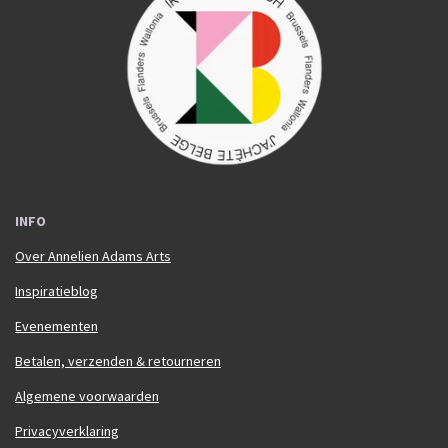
b
a
o
g
o
r
k
a
m
INFO
Over Annelien Adams Arts
Inspiratieblog
Evenementen
Betalen, verzenden & retourneren
Algemene voorwaarden
Privacyverklaring