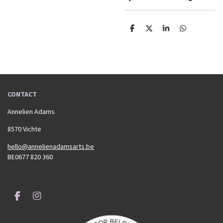
D
D
S
D
e
e
h
e
l
e
a
l
e
l
r
e
n
e
n
CONTACT
Annelien Adams
8570 Vichte
hello@annelienadamsarts.be
BE0677 820 360
F
I
a
n
c
s