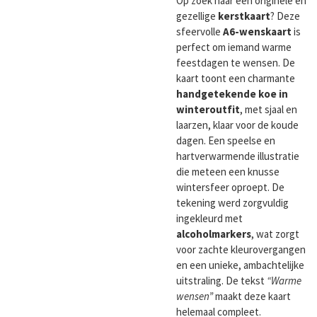
Op zoek naar een originele en
gezellige
kerstkaart
? Deze
sfeervolle
A6-wenskaart
is
perfect om iemand warme
feestdagen te wensen. De
kaart toont een charmante
handgetekende koe in
winteroutfit
, met sjaal en
laarzen, klaar voor de koude
dagen. Een speelse en
hartverwarmende illustratie
die meteen een knusse
wintersfeer oproept. De
tekening werd zorgvuldig
ingekleurd met
alcoholmarkers
, wat zorgt
voor zachte kleurovergangen
en een unieke, ambachtelijke
uitstraling. De tekst
“Warme
wensen”
maakt deze kaart
helemaal compleet.