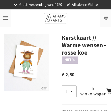
Gratis verzending vanaf €60
Afhalen in Vichte
Ga
direct
naar
de
hoofdinhoud
Kerstkaart //
Warme wensen -
rosse koe
NIEUW
€ 2,50
In
winkelwagen