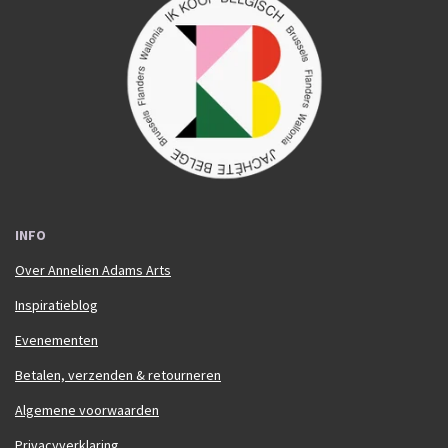
e
t
b
a
o
g
o
r
k
a
m
INFO
Over Annelien Adams Arts
Inspiratieblog
Evenementen
Betalen, verzenden & retourneren
Algemene voorwaarden
Privacyverklaring