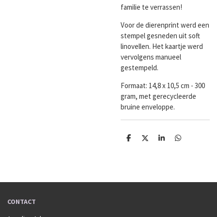
familie te verrassen!
Voor de dierenprint werd een
stempel gesneden uit soft
linovellen. Het kaartje werd
vervolgens manueel
gestempeld.
Formaat:
14,8 x 10,5 cm - 300
gram, met gerecycleerde
bruine enveloppe.
D
D
S
D
e
e
h
e
l
e
a
l
e
l
r
e
n
e
n
CONTACT