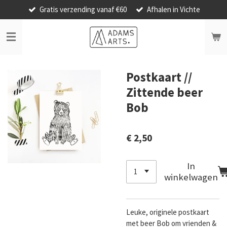
Gratis verzending vanaf €60
Afhalen in Vichte
Ga
direct
naar
de
hoofdinhoud
Postkaart //
Zittende beer
Bob
€ 2,50
In
winkelwagen
Leuke, originele postkaart
met beer Bob om vrienden &