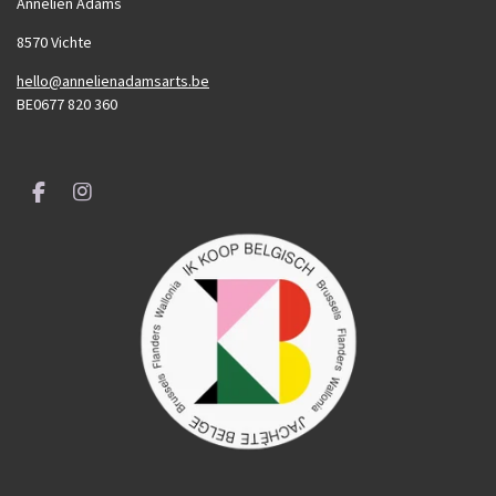
Annelien Adams
8570 Vichte
hello@annelienadamsarts.be
BE0677 820 360
F
I
a
n
c
s
e
t
b
a
o
g
o
r
k
a
m