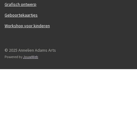
Grafisch ontwerp
Geboortekaartjes
Workshop voor kinderen
© 2025 Annelien Adams Arts
Powered by
JouwWeb