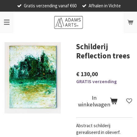
Gratis verzending vanaf €60
Afhalen in Vichte
Ga
direct
naar
de
hoofdinhoud
Schilderij
Reflection trees
€ 130,00
GRATIS verzending
In
winkelwagen
Abstract schilderij
gerealiseerd in olieverf.