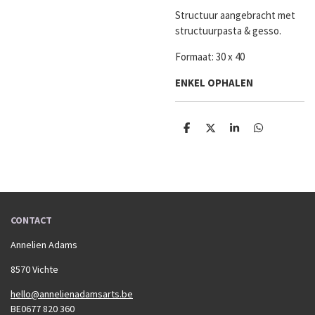
Structuur aangebracht met
structuurpasta & gesso.
Formaat: 30 x 40
ENKEL OPHALEN
D
D
S
D
e
e
h
e
l
e
a
l
e
l
r
e
n
e
n
CONTACT
Annelien Adams
8570 Vichte
hello@annelienadamsarts.be
BE0677 820 360