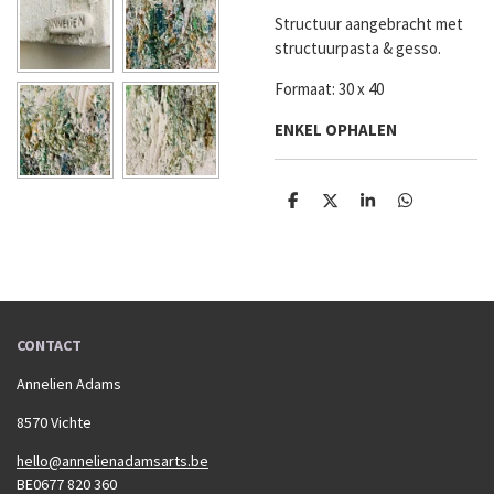
Structuur aangebracht met
structuurpasta & gesso.
Formaat: 30 x 40
ENKEL OPHALEN
D
D
S
D
e
e
h
e
l
e
a
l
e
l
r
e
n
e
n
CONTACT
Annelien Adams
8570 Vichte
hello@annelienadamsarts.be
BE0677 820 360