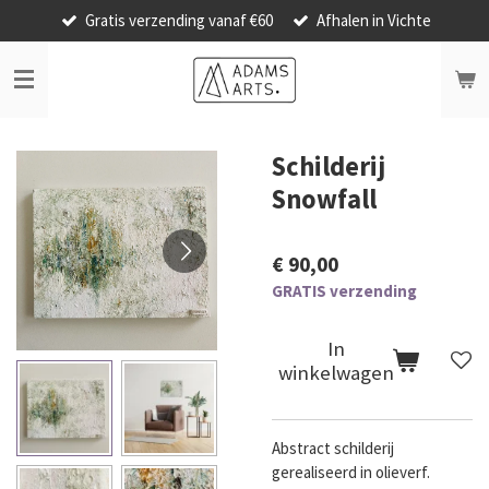
Gratis verzending vanaf €60
Afhalen in Vichte
Ga
direct
naar
de
hoofdinhoud
Schilderij
Snowfall
€ 90,00
GRATIS verzending
In
winkelwagen
Abstract schilderij
gerealiseerd in olieverf.