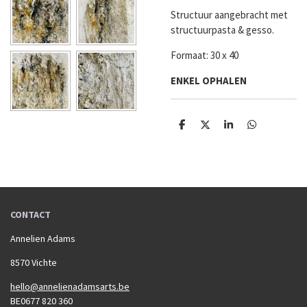
Structuur aangebracht met
structuurpasta & gesso.
Formaat: 30 x 40
ENKEL OPHALEN
D
D
S
D
e
e
h
e
l
e
a
l
e
l
r
e
n
e
n
CONTACT
Annelien Adams
8570 Vichte
hello@annelienadamsarts.be
BE0677 820 360