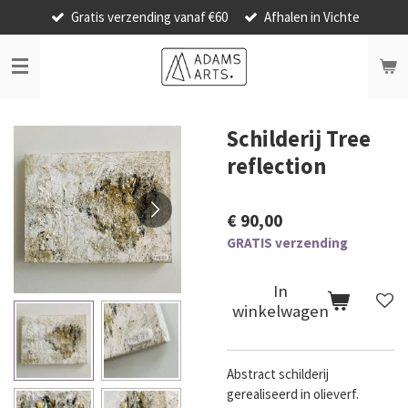
Gratis verzending vanaf €60
Afhalen in Vichte
Ga
direct
naar
de
hoofdinhoud
Schilderij Tree
reflection
€ 90,00
GRATIS verzending
In
winkelwagen
Abstract schilderij
gerealiseerd in olieverf.