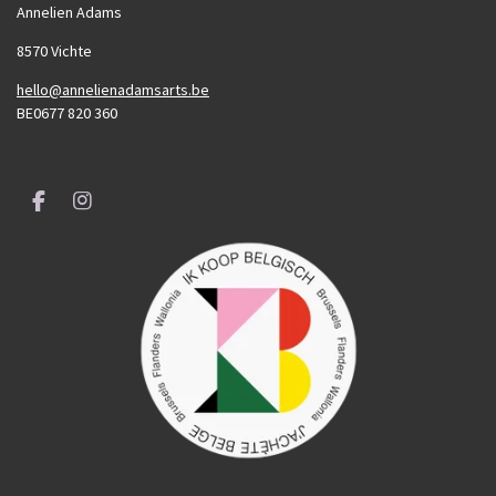
Annelien Adams
8570 Vichte
hello@annelienadamsarts.be
BE0677 820 360
F
I
a
n
c
s
e
t
b
a
o
g
o
r
k
a
m