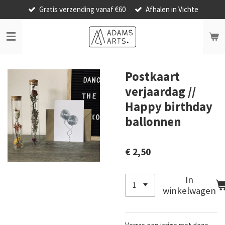
Gratis verzending vanaf €60
Afhalen in Vichte
Ga
direct
naar
de
hoofdinhoud
Postkaart
verjaardag //
Happy birthday
ballonnen
€ 2,50
In
winkelwagen