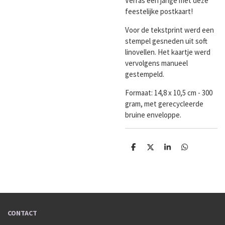
Verras een jarige met deze
feestelijke postkaart!
Voor de tekstprint werd een
stempel gesneden uit soft
linovellen. Het kaartje werd
vervolgens manueel
gestempeld.
Formaat: 14,8 x 10,5 cm - 300
gram, met gerecycleerde
bruine enveloppe.
D
D
S
D
e
e
h
e
l
e
a
l
e
l
r
e
n
e
n
CONTACT