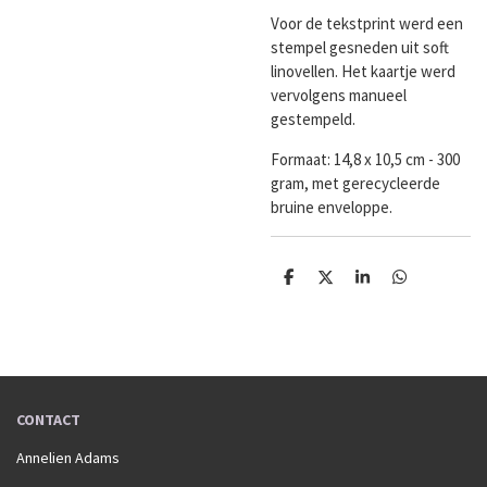
Voor de tekstprint werd een
stempel gesneden uit soft
linovellen. Het kaartje werd
vervolgens manueel
gestempeld.
Formaat: 14,8 x 10,5 cm - 300
gram, met gerecycleerde
bruine enveloppe.
D
D
S
D
e
e
h
e
l
e
a
l
e
l
r
e
n
e
n
CONTACT
Annelien Adams