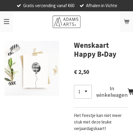
Gratis verzending vanaf €60
Afhalen in Vichte
Ga
direct
naar
de
hoofdinhoud
Wenskaart
Happy B•Day
€ 2,50
In
winkelwagen
Het feestje kan niet meer
stuk met deze leuke
verjaardagskaart!