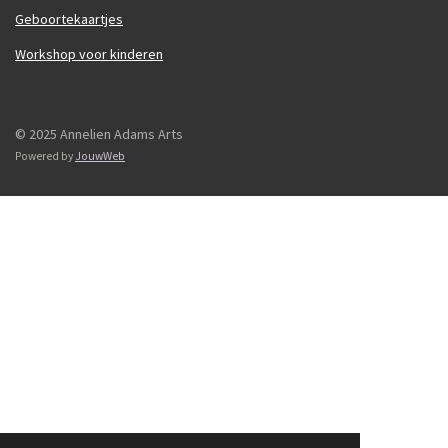
Geboortekaartjes
Workshop voor kinderen
© 2025 Annelien Adams Arts
Powered by
JouwWeb