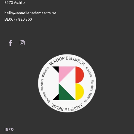
8570 Vichte
hello@annelienadamsarts.be
BE0677 820 360
F
I
a
n
c
s
e
t
b
a
o
g
o
r
k
a
m
INFO