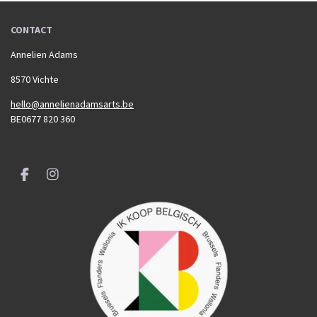
CONTACT
Annelien Adams
8570 Vichte
hello@annelienadamsarts.be
BE0677 820 360
F
I
a
n
c
s
e
t
b
a
o
g
o
r
k
a
m