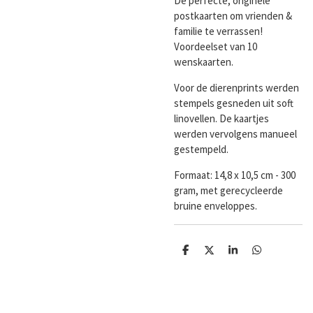
De perfecte, originele
postkaarten om vrienden &
familie te verrassen!
Voordeelset van 10
wenskaarten.
Voor de dierenprints werden
stempels gesneden uit soft
linovellen. De kaartjes
werden vervolgens manueel
gestempeld.
Formaat:
14,8 x 10,5 cm - 300
gram, met gerecycleerde
bruine enveloppes.
D
D
S
D
e
e
h
e
l
e
a
l
e
l
r
e
n
e
n