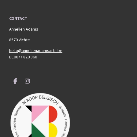
CONTACT
Annelien Adams
8570 Vichte
hello@annelienadamsarts.be
BE0677 820 360
F
I
a
n
c
s
e
t
b
a
o
g
o
r
k
a
m