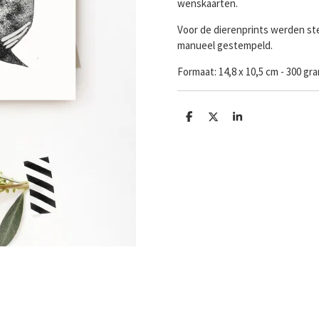
wenskaarten.
Voor de dierenprints werden ste
manueel gestempeld.
Formaat:
14,8 x 10,5 cm - 300 g
D
D
S
e
e
h
l
e
a
e
l
r
n
e