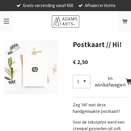
Gratis verzending vanaf €60
Afhalen in Vichte
Ga
direct
naar
de
hoofdinhoud
Postkaart // Hi!
€ 2,50
In
winkelwagen
Zeg 'Hi!' met deze
handgemaakte postkaart!
Voor de tekstprint werd een
stempel gesneden uit soft