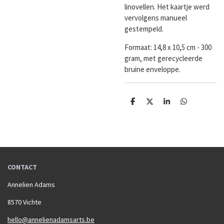
linovellen. Het kaartje werd
vervolgens manueel
gestempeld.
Formaat: 14,8 x 10,5 cm - 300
gram, met gerecycleerde
bruine enveloppe.
D
D
S
D
e
e
h
e
l
e
a
l
e
l
r
e
n
e
n
CONTACT
Annelien Adams
8570 Vichte
hello@annelienadamsarts.be