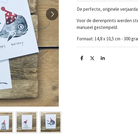
De perfecte, originele verjaard
Voor de dierenprints werden ste
manueel gestempeld.
Formaat:
14,8 x 10,5 cm - 300 g
D
D
S
e
e
h
l
e
a
e
l
r
n
e