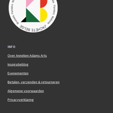
o
r
k
a
m
INFO
Over Annelien Adams Arts
Inspiratieblog
Evenementen
Betalen, verzenden & retourneren
Algemene voorwaarden
Privacyverklaring