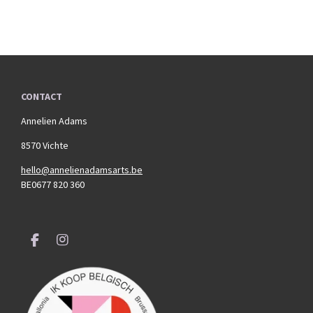
CONTACT
Annelien Adams
8570 Vichte
hello@annelienadamsarts.be
BE0677 820 360
F
I
a
n
c
s
e
t
b
a
o
g