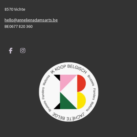
8570 Vichte
hello@annelienadamsarts.be
BE0677 820 360
F
I
a
n
c
s
e
t
b
a
o
g
o
r
k
a
m