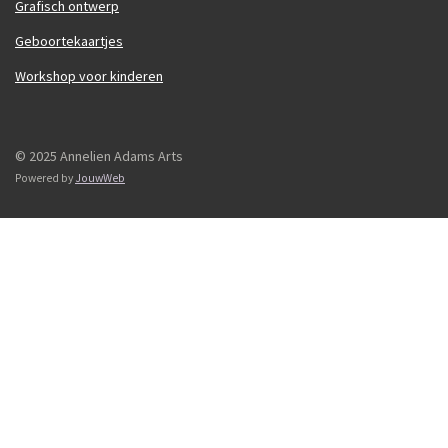
Grafisch ontwerp
Geboortekaartjes
Workshop voor kinderen
© 2025 Annelien Adams Arts
Powered by
JouwWeb