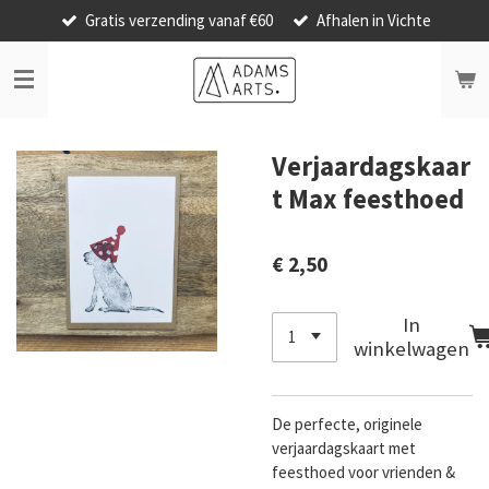
Gratis verzending vanaf €60
Afhalen in Vichte
Ga
direct
naar
de
hoofdinhoud
Verjaardagskaar
t Max feesthoed
€ 2,50
In
winkelwagen
De perfecte, originele
verjaardagskaart met
feesthoed voor vrienden &