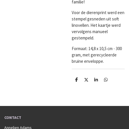
familie!
Voor de dierenprint werd een
stempel gesneden uit soft
linovellen. Het kaartje werd
vervolgens manueel
gestempeld.
Formaat:
14,8 x 10,5 cm - 300
gram, met gerecycleerde
bruine enveloppe.
D
D
S
D
e
e
h
e
l
e
a
l
e
l
r
e
n
e
n
CONTACT
Annelien Adams