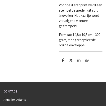
Voor de dierenprint werd een
stempel gesneden uit soft
linovellen. Het kaartje werd
vervolgens manueel
gestempeld.
Formaat:
14,8 x 10,5 cm - 300
gram, met gerecycleerde
bruine enveloppe.
D
D
S
D
e
e
h
e
l
e
a
l
e
l
r
e
n
e
n
CONTACT
Annelien Adams