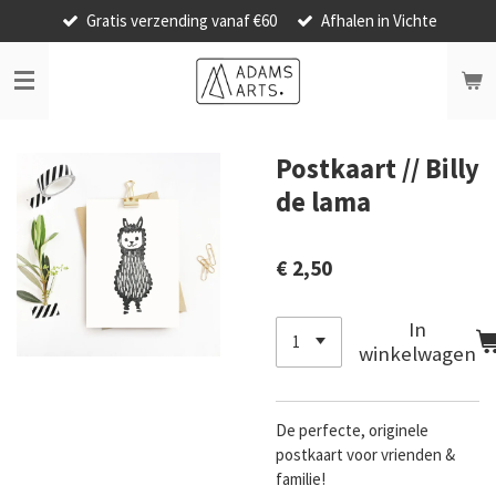
Gratis verzending vanaf €60
Afhalen in Vichte
Ga
direct
naar
de
hoofdinhoud
Postkaart // Billy
de lama
€ 2,50
In
winkelwagen
De perfecte, originele
postkaart voor vrienden &
familie!