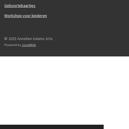
Geboortekaartjes
Workshop voor kinderen
© 2025 Annelien Adams Arts
Powered by
JouwWeb