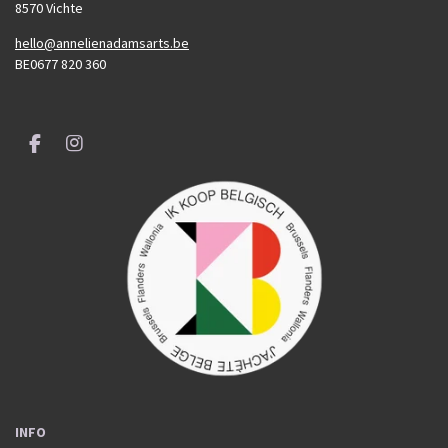
8570 Vichte
hello@annelienadamsarts.be
BE0677 820 360
F
I
a
n
c
s
e
t
b
a
o
g
o
r
k
a
m
INFO