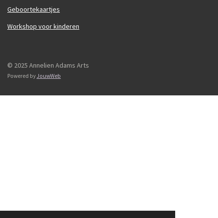
Geboortekaartjes
Workshop voor kinderen
© 2025 Annelien Adams Arts
Powered by
JouwWeb