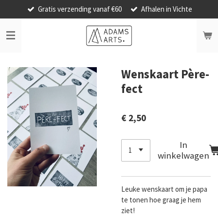
Gratis verzending vanaf €60
Afhalen in Vichte
Ga
direct
naar
de
hoofdinhoud
Wenskaart Père-
fect
€ 2,50
In
winkelwagen
Leuke wenskaart om je papa
te tonen hoe graag je hem
ziet!