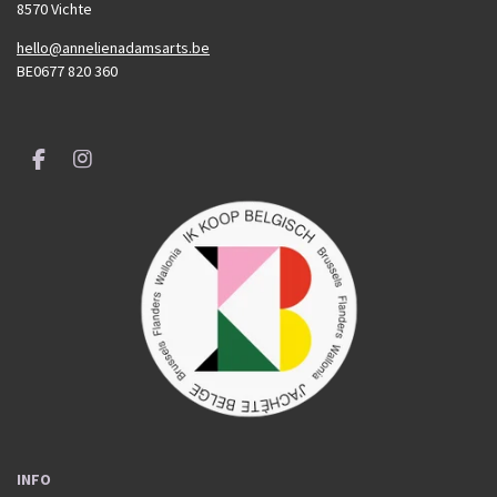
8570 Vichte
hello@annelienadamsarts.be
BE0677 820 360
F
I
a
n
c
s
e
t
b
a
o
g
o
r
k
a
m
INFO