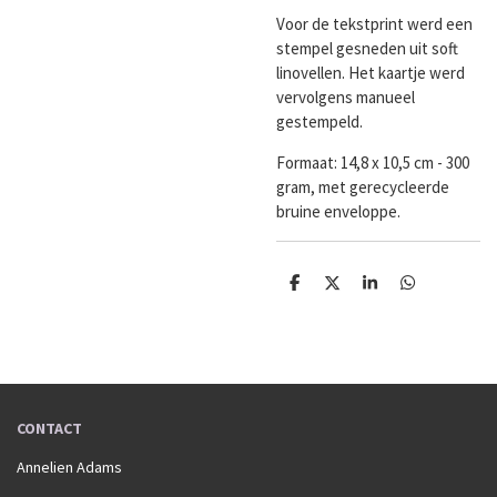
Voor de tekstprint werd een
stempel gesneden uit soft
linovellen. Het kaartje werd
vervolgens manueel
gestempeld.
Formaat:
14,8 x 10,5 cm - 300
gram, met gerecycleerde
bruine enveloppe.
D
D
S
D
e
e
h
e
l
e
a
l
e
l
r
e
n
e
n
CONTACT
Annelien Adams