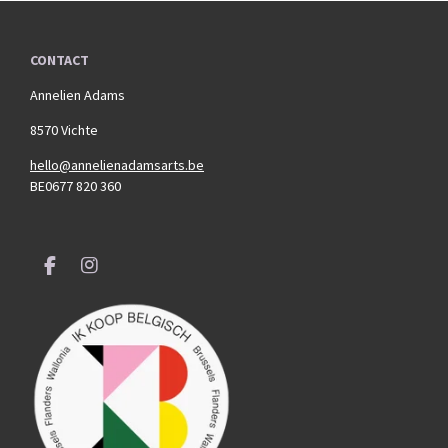
CONTACT
Annelien Adams
8570 Vichte
hello@annelienadamsarts.be
BE0677 820 360
F
I
a
n
c
s
e
t
b
a
o
g
o
r
k
a
m