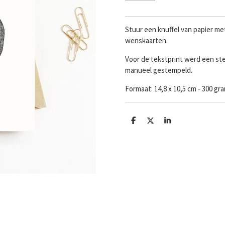
Stuur een knuffel van papier m
wenskaarten.
Voor de tekstprint werd een ste
manueel gestempeld.
Formaat: 14,8 x 10,5 cm - 300 g
D
D
S
e
e
h
l
e
a
e
l
r
n
e