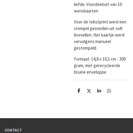
liefde. Voordeelset van 10
wenskaarten
Voor de tekstprint werd een
stempel gesneden uit soft
linovellen. Het kaartje werd
vervolgens manueel
gestempeld.
Formaat: 14,8 x 10,5 cm - 300
gram, met gerecycleerde
bruine enveloppe.
D
D
S
D
e
e
h
e
l
e
a
l
e
l
r
e
n
e
n
CONTACT