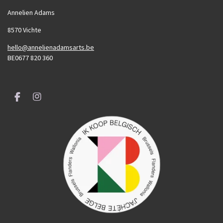
Annelien Adams
8570 Vichte
hello@annelienadamsarts.be
BE0677 820 360
F
I
a
n
c
s
e
t
b
a
o
g
o
r
k
a
m