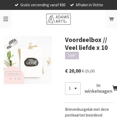
Gratis verzending vanaf €60
Afhalen in Vichte
Ga
direct
naar
de
hoofdinhoud
Voordeelbox //
Veel liefde x 10
Sale!
€ 20,00
€ 25,00
In
winkelwagen
Brievenbusgeluk met deze
postkaarten boordevol