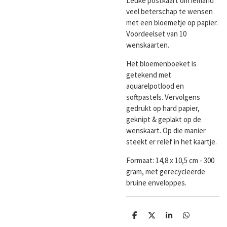
Leuke postkaart om iemand
veel beterschap te wensen
met een bloemetje op papier.
Voordeelset van 10
wenskaarten.
Het bloemenboeket is
getekend met
aquarelpotlood en
softpastels. Vervolgens
gedrukt op hard papier,
geknipt & geplakt op de
wenskaart. Op die manier
steekt er relëf in het kaartje.
Formaat:
14,8 x 10,5 cm - 300
gram, met gerecycleerde
bruine enveloppes.
D
D
S
D
e
e
h
e