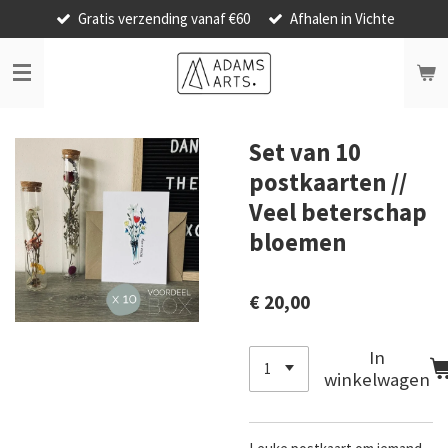
Gratis verzending vanaf €60
Afhalen in Vichte
Ga
direct
naar
de
hoofdinhoud
Set van 10
postkaarten //
Veel beterschap
bloemen
€ 20,00
In
winkelwagen